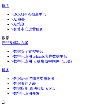
服务
>DC·AI生态创新中心
>AI服务
>AI培训
>智算中心运营服务
数据
产品及解决方案
>数据安全管控平台
>数字化应用-Bluenic客户数据平台
>数字化应用-云捷集成中间件（ESB）
服务
>数据治理咨询与实施服务
>数据资产入表
>数据应用-算法模型 & ML
>数字化应用开发
云