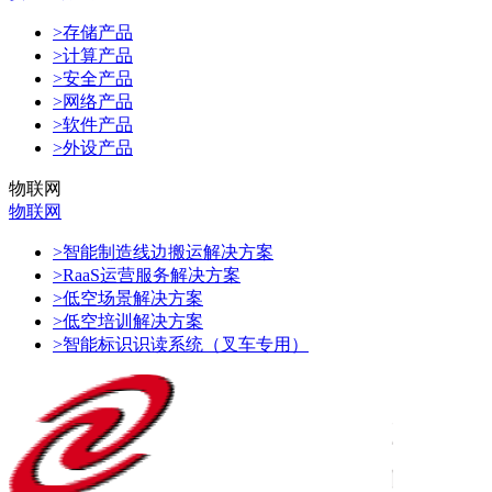
>存储产品
>计算产品
>安全产品
>网络产品
>软件产品
>外设产品
物联网
物联网
>智能制造线边搬运解决方案
>RaaS运营服务解决方案
>低空场景解决方案
>低空培训解决方案
>智能标识识读系统（叉车专用）