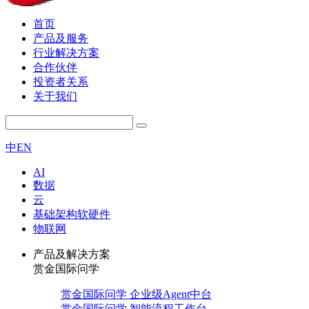
首页
产品及服务
行业解决方案
合作伙伴
投资者关系
关于我们
中
EN
AI
数据
云
基础架构软硬件
物联网
产品及解决方案
赏金国际问学
赏金国际问学 企业级Agent中台
赏金国际问学 智能流程工作台