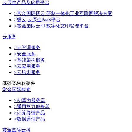
云原生产品及应用平台
>赏金国际研云 研制一体化工业互联网解决方案
>磐云 云原生PaaS平台
>赏金国际云印 数字化文印管理平台
云服务
>云管理服务
>安全服务
>基础架构服务
>云应用服务
>云培训服务
基础架构软硬件
赏金国际鲲泰
>AI算力服务器
>通用算力服务器
>计算终端产品
>数据通信产品
赏金国际云科