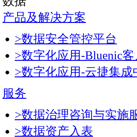
数据
产品及解决方案
>数据安全管控平台
>数字化应用-Blueni
>数字化应用-云捷集成
服务
>数据治理咨询与实施
>数据资产入表