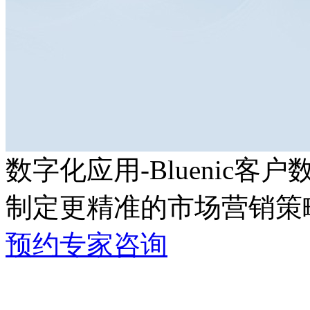
数字化应用-Bluenic客
制定更精准的市场营销策
预约专家咨询