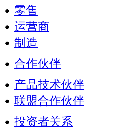
零售
运营商
制造
合作伙伴
产品技术伙伴
联盟合作伙伴
投资者关系