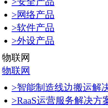
>安全产品
>网络产品
>软件产品
>外设产品
物联网
物联网
>智能制造线边搬运解
>RaaS运营服务解决方