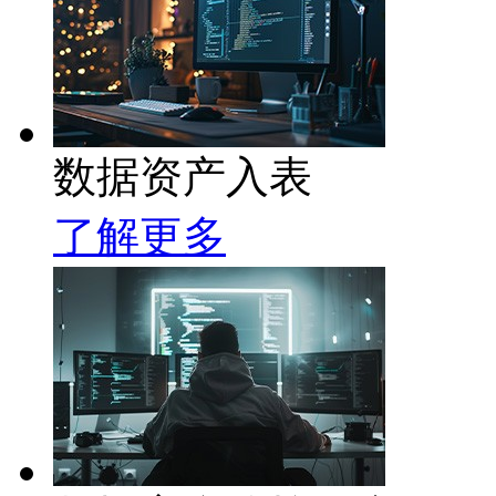
数据资产入表
了解更多