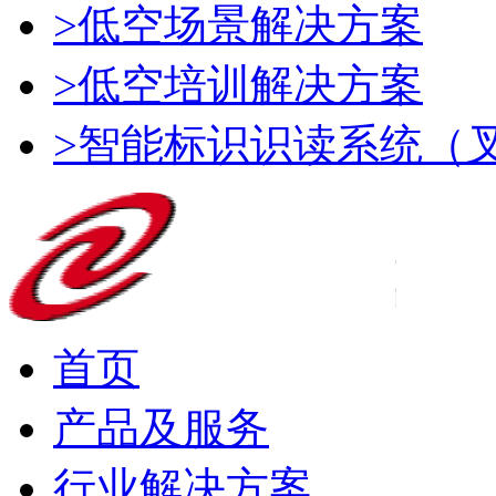
>低空场景解决方案
>低空培训解决方案
>智能标识识读系统（
首页
产品及服务
行业解决方案