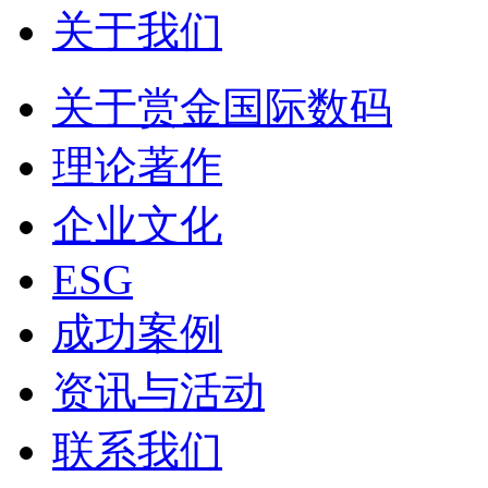
关于我们
关于赏金国际数码
理论著作
企业文化
ESG
成功案例
资讯与活动
联系我们