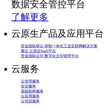
数据安全管控平台
了解更多
云原生产品及应用平台
赏金国际研云 研制一体化工业互联网解决方案
磐云 云原生PaaS平台
赏金国际云印 数字化文印管理平台
云服务
云管理服务
安全服务
基础架构服务
云应用服务
云培训服务