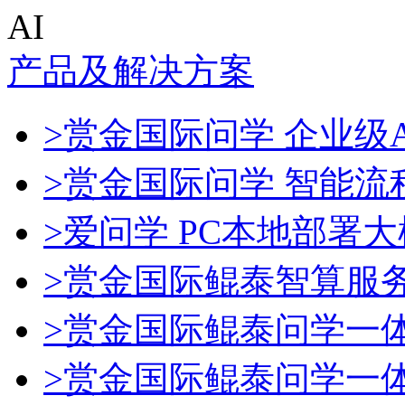
AI
产品及解决方案
>赏金国际问学 企业级A
>赏金国际问学 智能流
>爱问学 PC本地部署
>赏金国际鲲泰智算服
>赏金国际鲲泰问学一
>赏金国际鲲泰问学一体机