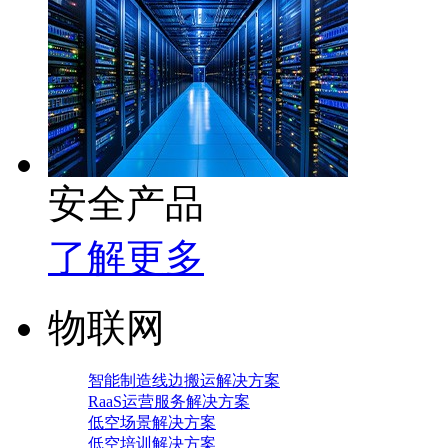
安全产品
了解更多
物联网
智能制造线边搬运解决方案
RaaS运营服务解决方案
低空场景解决方案
低空培训解决方案