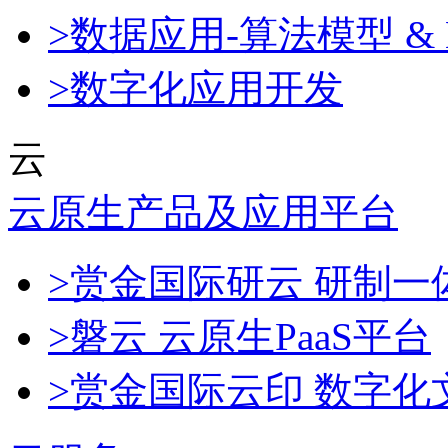
>数据应用-算法模型 & 
>数字化应用开发
云
云原生产品及应用平台
>赏金国际研云 研制
>磐云 云原生PaaS平台
>赏金国际云印 数字化