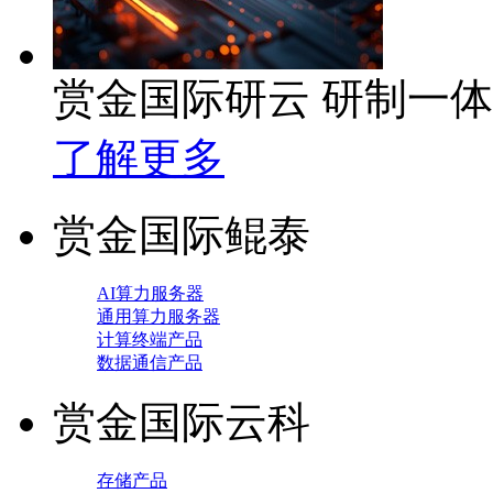
赏金国际研云 研制一
了解更多
赏金国际鲲泰
AI算力服务器
通用算力服务器
计算终端产品
数据通信产品
赏金国际云科
存储产品