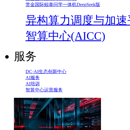
赏金国际鲲泰问学一体机DeepSeek版
异构算力调度与加速
智算中心(AICC)
服务
DC·AI生态创新中心
AI服务
AI培训
智算中心运营服务